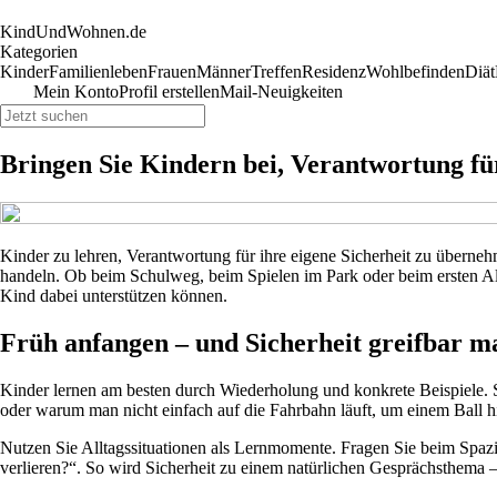
KindUndWohnen.de
Kategorien
Kinder
Familienleben
Frauen
Männer
Treffen
Residenz
Wohlbefinden
Diät
Mein Konto
Profil erstellen
Mail-Neuigkeiten
Bringen Sie Kindern bei, Verantwortung für
Kinder zu lehren, Verantwortung für ihre eigene Sicherheit zu übernehm
handeln. Ob beim Schulweg, beim Spielen im Park oder beim ersten Alle
Kind dabei unterstützen können.
Früh anfangen – und Sicherheit greifbar 
Kinder lernen am besten durch Wiederholung und konkrete Beispiele. 
oder warum man nicht einfach auf die Fahrbahn läuft, um einem Ball h
Nutzen Sie Alltagssituationen als Lernmomente. Fragen Sie beim Spaz
verlieren?“. So wird Sicherheit zu einem natürlichen Gesprächsthema 