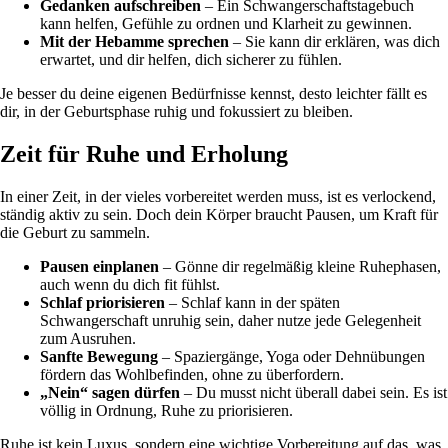
Gedanken aufschreiben
– Ein Schwangerschaftstagebuch
kann helfen, Gefühle zu ordnen und Klarheit zu gewinnen.
Mit der Hebamme sprechen
– Sie kann dir erklären, was dich
erwartet, und dir helfen, dich sicherer zu fühlen.
Je besser du deine eigenen Bedürfnisse kennst, desto leichter fällt es
dir, in der Geburtsphase ruhig und fokussiert zu bleiben.
Zeit für Ruhe und Erholung
In einer Zeit, in der vieles vorbereitet werden muss, ist es verlockend,
ständig aktiv zu sein. Doch dein Körper braucht Pausen, um Kraft für
die Geburt zu sammeln.
Pausen einplanen
– Gönne dir regelmäßig kleine Ruhephasen,
auch wenn du dich fit fühlst.
Schlaf priorisieren
– Schlaf kann in der späten
Schwangerschaft unruhig sein, daher nutze jede Gelegenheit
zum Ausruhen.
Sanfte Bewegung
– Spaziergänge, Yoga oder Dehnübungen
fördern das Wohlbefinden, ohne zu überfordern.
„Nein“ sagen dürfen
– Du musst nicht überall dabei sein. Es ist
völlig in Ordnung, Ruhe zu priorisieren.
Ruhe ist kein Luxus, sondern eine wichtige Vorbereitung auf das, was