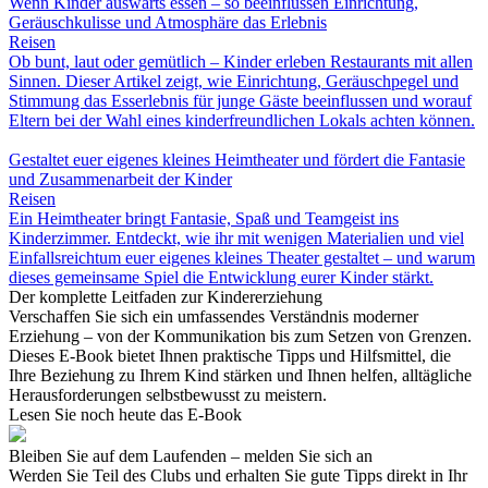
Wenn Kinder auswärts essen – so beeinflussen Einrichtung,
Geräuschkulisse und Atmosphäre das Erlebnis
Reisen
Ob bunt, laut oder gemütlich – Kinder erleben Restaurants mit allen
Sinnen. Dieser Artikel zeigt, wie Einrichtung, Geräuschpegel und
Stimmung das Esserlebnis für junge Gäste beeinflussen und worauf
Eltern bei der Wahl eines kinderfreundlichen Lokals achten können.
Gestaltet euer eigenes kleines Heimtheater und fördert die Fantasie
und Zusammenarbeit der Kinder
Reisen
Ein Heimtheater bringt Fantasie, Spaß und Teamgeist ins
Kinderzimmer. Entdeckt, wie ihr mit wenigen Materialien und viel
Einfallsreichtum euer eigenes kleines Theater gestaltet – und warum
dieses gemeinsame Spiel die Entwicklung eurer Kinder stärkt.
Der komplette Leitfaden zur Kindererziehung
Verschaffen Sie sich ein umfassendes Verständnis moderner
Erziehung – von der Kommunikation bis zum Setzen von Grenzen.
Dieses E-Book bietet Ihnen praktische Tipps und Hilfsmittel, die
Ihre Beziehung zu Ihrem Kind stärken und Ihnen helfen, alltägliche
Herausforderungen selbstbewusst zu meistern.
Lesen Sie noch heute das E-Book
Bleiben Sie auf dem Laufenden – melden Sie sich an
Werden Sie Teil des Clubs und erhalten Sie gute Tipps direkt in Ihr