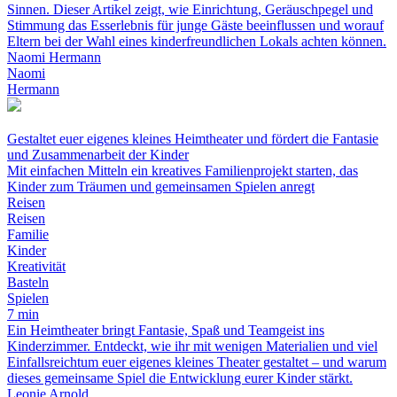
Sinnen. Dieser Artikel zeigt, wie Einrichtung, Geräuschpegel und
Stimmung das Esserlebnis für junge Gäste beeinflussen und worauf
Eltern bei der Wahl eines kinderfreundlichen Lokals achten können.
Naomi Hermann
Naomi
Hermann
Gestaltet euer eigenes kleines Heimtheater und fördert die Fantasie
und Zusammenarbeit der Kinder
Mit einfachen Mitteln ein kreatives Familienprojekt starten, das
Kinder zum Träumen und gemeinsamen Spielen anregt
Reisen
Reisen
Familie
Kinder
Kreativität
Basteln
Spielen
7 min
Ein Heimtheater bringt Fantasie, Spaß und Teamgeist ins
Kinderzimmer. Entdeckt, wie ihr mit wenigen Materialien und viel
Einfallsreichtum euer eigenes kleines Theater gestaltet – und warum
dieses gemeinsame Spiel die Entwicklung eurer Kinder stärkt.
Leonie Arnold