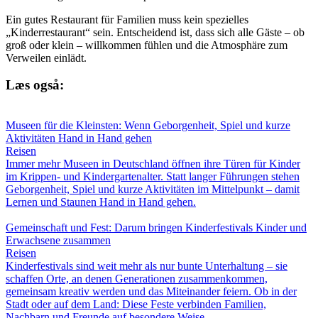
Ein gutes Restaurant für Familien muss kein spezielles
„Kinderrestaurant“ sein. Entscheidend ist, dass sich alle Gäste – ob
groß oder klein – willkommen fühlen und die Atmosphäre zum
Verweilen einlädt.
Læs også:
Museen für die Kleinsten: Wenn Geborgenheit, Spiel und kurze
Aktivitäten Hand in Hand gehen
Reisen
Immer mehr Museen in Deutschland öffnen ihre Türen für Kinder
im Krippen- und Kindergartenalter. Statt langer Führungen stehen
Geborgenheit, Spiel und kurze Aktivitäten im Mittelpunkt – damit
Lernen und Staunen Hand in Hand gehen.
Gemeinschaft und Fest: Darum bringen Kinderfestivals Kinder und
Erwachsene zusammen
Reisen
Kinderfestivals sind weit mehr als nur bunte Unterhaltung – sie
schaffen Orte, an denen Generationen zusammenkommen,
gemeinsam kreativ werden und das Miteinander feiern. Ob in der
Stadt oder auf dem Land: Diese Feste verbinden Familien,
Nachbarn und Freunde auf besondere Weise.