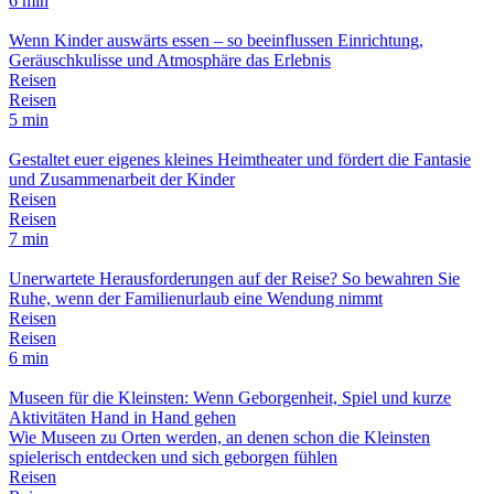
6 min
Wenn Kinder auswärts essen – so beeinflussen Einrichtung,
Geräuschkulisse und Atmosphäre das Erlebnis
Reisen
Reisen
5 min
Gestaltet euer eigenes kleines Heimtheater und fördert die Fantasie
und Zusammenarbeit der Kinder
Reisen
Reisen
7 min
Unerwartete Herausforderungen auf der Reise? So bewahren Sie
Ruhe, wenn der Familienurlaub eine Wendung nimmt
Reisen
Reisen
6 min
Museen für die Kleinsten: Wenn Geborgenheit, Spiel und kurze
Aktivitäten Hand in Hand gehen
Wie Museen zu Orten werden, an denen schon die Kleinsten
spielerisch entdecken und sich geborgen fühlen
Reisen