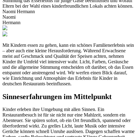
Stimmung das Esserlebnis für junge Gäste beeinflussen und worauf
Eltern bei der Wahl eines kinderfreundlichen Lokals achten können.
Naomi Hermann
Naomi
Hermann
Mit Kindern essen zu gehen, kann ein schönes Familienerlebnis sein
– aber auch eine kleine Herausforderung. Während Erwachsene
meist auf Geschmack und Qualität der Speisen achten, nehmen
Kinder ihr Umfeld viel intensiver wahr. Licht, Farben, Geräusche
und die allgemeine Stimmung entscheiden oft darüber, ob das Essen
entspannt oder anstrengend wird. Wir werfen einen Blick darauf,
wie Einrichtung und Atmosphäre das Erlebnis für Kinder in
deutschen Restaurants beeinflussen.
Sinneserfahrungen im Mittelpunkt
Kinder erleben ihre Umgebung mit allen Sinnen. Ein
Restaurantbesuch ist für sie nicht nur eine Mahlzeit, sondern ein
Abenteuer. Sie spüren sofort, ob ein Ort freundlich, spannend oder
überfordernd wirkt. Zu grelles Licht, laute Musik oder intensive
Gerüche können schnell Unruhe auslösen. Dagegen schaffen warme
Farben, sanfte Beleuchtung und vertraute Klänge Geborgenheit.