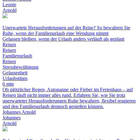
Leonie
Arnold
Unerwartete Herausforderungen auf der Reise? So bewahren Sie
Ruhe, wenn der Familienurlaub eine Wendung nimmt
Gelassen bleiben, wenn der Urlaub anders verläuft als geplant
Reisen
Reisen
Familienurlaub
Reisen
Stressbewältigung
Gelassenheit
Urlaubstipps
6 min
Ob plötzlicher Regen, Autopanne oder Fieber im Ferienhaus – auf
Reisen läuft nicht immer alles rund. Erfahren Sie, wie Sie trotz
unerwarteter Herausforderungen Ruhe bewahren, flexibel reagieren
und den Familienurlaub dennoch genießen können.
Johannes Arnold
Johannes
Arnold