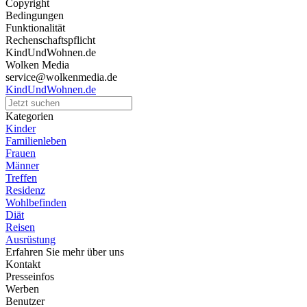
Copyright
Bedingungen
Funktionalität
Rechenschaftspflicht
KindUndWohnen.de
Wolken Media
service@wolkenmedia.de
KindUndWohnen.de
Kategorien
Kinder
Familienleben
Frauen
Männer
Treffen
Residenz
Wohlbefinden
Diät
Reisen
Ausrüstung
Erfahren Sie mehr über uns
Kontakt
Presseinfos
Werben
Benutzer